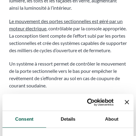
lumière, les toits et les façades en verre, augmentant
ainsi la luminosité à l’intérieur.
Le mouvement des portes sectionnelles est géré par un
moteur électrique
, contrôlable par la console appropriée.
La conception tient compte de l’effort subi par les portes
sectionnelles et crée des systèmes capables de supporter
des milliers de cycles d’ouverture et de fermeture.
Un système à ressort permet de contrôler le mouvement
de la porte sectionnelle vers le bas pour empêcher le
revêtement de s’effondrer au sol en cas de coupure de
courant soudaine.
La robustesse de l’ensemble du système protège les
entreprises des tentatives de cambriolage potentiels et
empêche que la pluie, le soleil, les agents oxydants, la
Consent
Details
About
grêle, le sel, etc. ne constituent une menace importante.
En outre, la plupart des portes sectionnelles industrielles