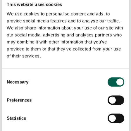
This website uses cookies
motorisées peuvent être personnalisées sur le plan
structurel et fonctionnel. Le manteau peut être
We use cookies to personalise content and ads, to
implémenté avec:
provide social media features and to analyse our traffic.
We also share information about your use of our site with
des hublots transparents, qui permettent à la
our social media, advertising and analytics partners who
lumière de filtrer à l’intérieur, augmentant la
may combine it with other information that you’ve
visibilité ;
provided to them or that they’ve collected from your use
les portes piétonnes, pour faciliter l’entrée et la
of their services.
sortie du personnel sans nécessairement ouvrir la
porte entière ;
des systèmes de levage sans ressorts d’équilibrage,
Consent
une innovation du secteur qui réduit la
Necessary
Selection
maintenance en raison du remplacement de
l’appareil.
Preferences
Conformément à la législation en vigueur, la conception
des portes sectionnelles industrielles doit être conforme
Statistics
à la
réglementation 12453-12445 / CE et à la norme
UNI EN 13241-1 / CE.