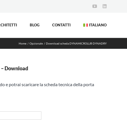
YouTube
LinkedIn
CHITETTI
BLOG
CONTATTI
ITALIANO
Home
Opzionale
Download scheda DYNAMICROLL® DYNADRY
 – Download
ido e potrai scaricare la scheda tecnica della porta
gnome