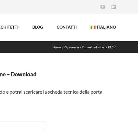
YouTube
LinkedIn
CHITETTI
BLOG
CONTATTI
ITALIANO
Home
Opzionale
Download scheda PACK
ane – Download
ido e potrai scaricare la scheda tecnica della porta
gnome